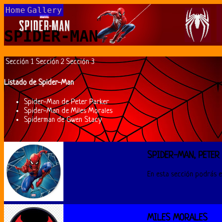
Home
Gallery
SPIDER-MAN
Sección 1
Sección 2
Sección 3
Listado de Spider-Man
Spider-Man de Peter Parker
Spider-Man de Miles Morales
Spiderman de Gwen Stacy
SPIDER-MAN, PETER
En esta sección podrás e
MILES MORALES